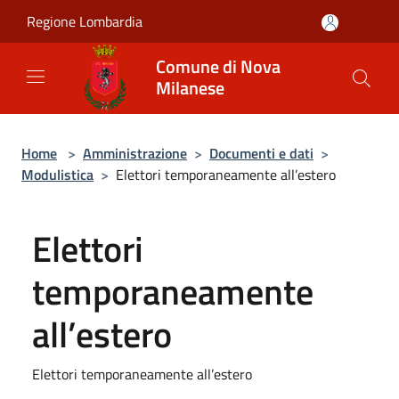
Salta al contenuto principale
Regione Lombardia
Comune di Nova
Milanese
Home
>
Amministrazione
>
Documenti e dati
>
Modulistica
>
Elettori temporaneamente all’estero
Elettori
temporaneamente
all’estero
Elettori temporaneamente all’estero