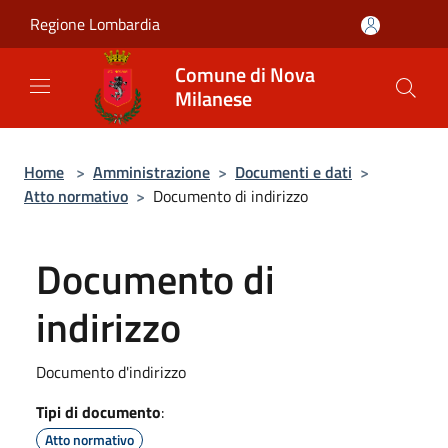
Salta al contenuto principale
Regione Lombardia
Comune di Nova
Milanese
Home
>
Amministrazione
>
Documenti e dati
>
Atto normativo
>
Documento di indirizzo
Documento di
indirizzo
Documento d'indirizzo
Tipi di documento
:
Atto normativo