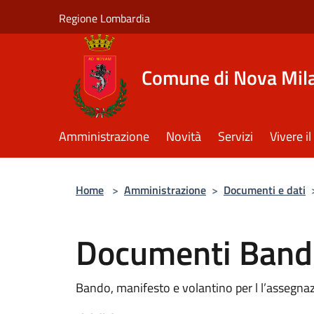
Salta al contenuto principale
Regione Lombardia
Comune di Nova Mil
Amministrazione
Novità
Servizi
Vivere 
Home
>
Amministrazione
>
Documenti e dati
Documenti Bando
Bando, manifesto e volantino per l l’assegnazi