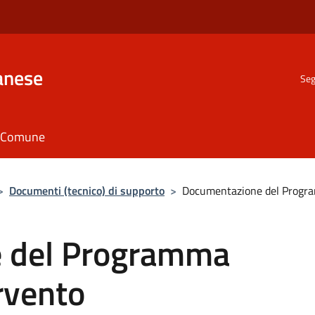
anese
Seg
il Comune
>
Documenti (tecnico) di supporto
>
Documentazione del Progra
 del Programma
ervento