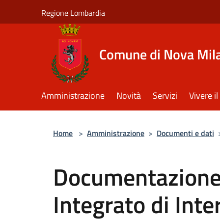
Salta al contenuto principale
Regione Lombardia
Comune di Nova Mil
Amministrazione
Novità
Servizi
Vivere 
Home
>
Amministrazione
>
Documenti e dati
Documentazione
Integrato di Int