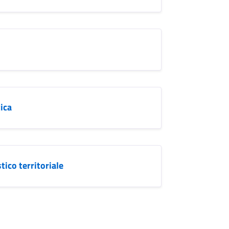
tica
tico territoriale