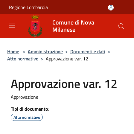
Salta al contenuto principale
Regione Lombardia
Comune di Nova
Milanese
Home
>
Amministrazione
>
Documenti e dati
>
Atto normativo
>
Approvazione var. 12
Approvazione var. 12
Approvazione
Tipi di documento
:
Atto normativo