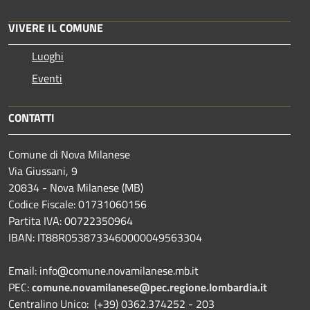
VIVERE IL COMUNE
Luoghi
Eventi
CONTATTI
Comune di Nova Milanese
Via Giussani, 9
20834 - Nova Milanese (MB)
Codice Fiscale: 01731060156
Partita IVA: 00722350964
IBAN:
IT88R0538733460000049563304
Email: info@comune.novamilanese.mb.it
PEC:
comune.novamilanese@pec.regione.lombardia.it
Centralino Unico: (+39) 0362.374252 - 203